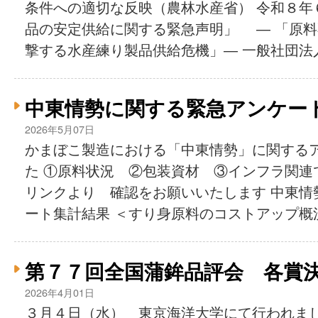
条件への適切な反映（農林水産省） 令和８年
品の安定供給に関する緊急声明」 ― 「原
撃する水産練り製品供給危機」― 一般社団法人.
中東情勢に関する緊急アンケー
2026年5月07日
かまぼこ製造における「中東情勢」に関する
た ①原料状況 ②包装資材 ③インフラ関連
リンクより 確認をお願いいたします 中東情
ート集計結果 ＜すり身原料のコストアップ概況＞
第７７回全国蒲鉾品評会 各賞
2026年4月01日
３月４日（水） 東京海洋大学にて行われま