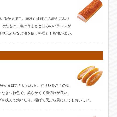
ているかまぼこ。蒸板かまぼこの表面にみり
つけたもの。魚のうまさと甘みのバランスが
げや天ぷらなど油を使う料理とも相性がよい。
ば笹かまぼこといわれる。すり身をささの葉
いなきつね色で、柔らかくて歯切れが良い。
ズを挟んで焼いたり、揚げて天ぷら風にしてもおいしい。