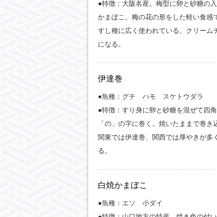
●特徴：大阪名産。梅型に卵と砂糖の
かまぼこ。梅の花の形をした軽い食感
すし種に広く使われている。クリーム
になる。
伊達巻
●魚種：グチ ハモ スケトウダラ
●特徴：すり身に卵と砂糖を混ぜて四
「の」の字に巻く。焼いたままで巻き
関東では伊達巻、関西では厚やきが多
る。
白焼かまぼこ
●魚種：エソ 小ダイ
●特徴：山口地方の特産。焼き色の付