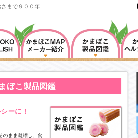
陰さまで９００年
まぼこ製品図鑑
ルシーに！
そのまま凝縮し、食