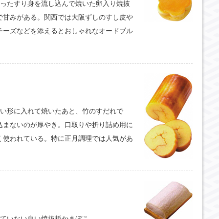
入ったすり身を流し込んで焼いた卵入り焼抜
で甘みがある。関西では大阪ずしのすし皮や
チーズなどを添えるとおしゃれなオードブル
角い形に入れて焼いたあと、竹のすだれで
込まないのが厚やき。口取りや折り詰め用に
く使われている。特に正月調理では人気があ
いていない白い焼抜板かまぼこ。