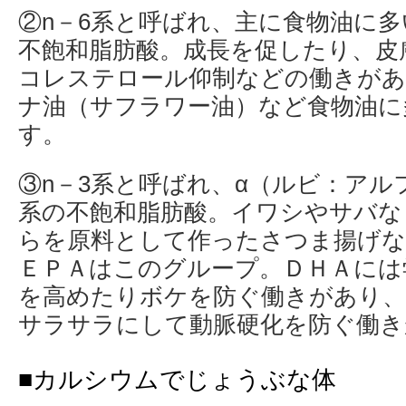
②n－6系と呼ばれ、主に食物油に
不飽和脂肪酸。成長を促したり、皮
コレステロール仰制などの働きが
ナ油（サフラワー油）など食物油に
す。
③n－3系と呼ばれ、α（ルビ：アル
系の不飽和脂肪酸。イワシやサバな
らを原料として作ったさつま揚げな
ＥＰＡはこのグループ。ＤＨＡには
を高めたりボケを防ぐ働きがあり、
サラサラにして動脈硬化を防ぐ働き
■カルシウムでじょうぶな体