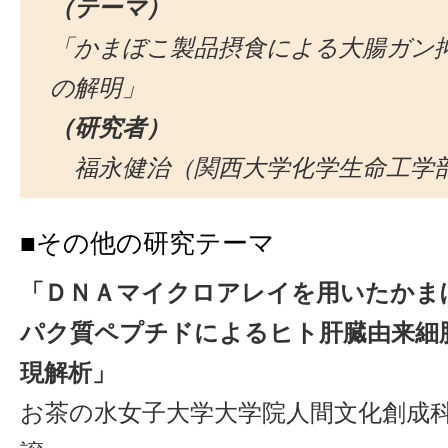
（テーマ）
「かまぼこ製品摂食による大腸ガン
の解明」
（研究者）
福永健治（関西大学化学生命工学
■その他の研究テーマ
「ＤＮＡマイクロアレイを用いたかま
パク質ペプチドによるヒト肝臓由来細
現解析」
お茶の水女子大学大学院人間文化創成