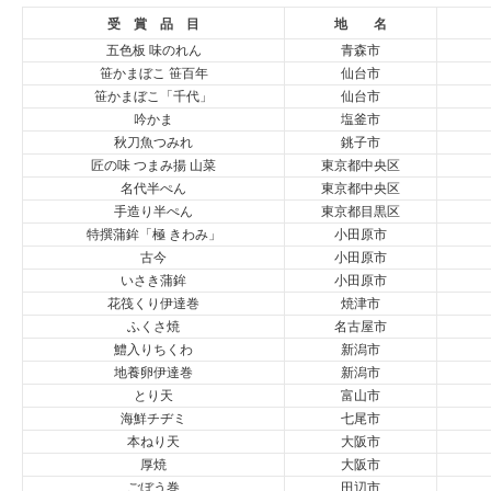
受 賞 品 目
地 名
五色板 味のれん
青森市
笹かまぼこ 笹百年
仙台市
笹かまぼこ「千代」
仙台市
吟かま
塩釜市
秋刀魚つみれ
銚子市
匠の味 つまみ揚 山菜
東京都中央区
名代半ぺん
東京都中央区
手造り半ぺん
東京都目黒区
特撰蒲鉾「極 きわみ」
小田原市
古今
小田原市
いさき蒲鉾
小田原市
花筏くり伊達巻
焼津市
ふくさ焼
名古屋市
鱧入りちくわ
新潟市
地養卵伊達巻
新潟市
とり天
富山市
海鮮チヂミ
七尾市
本ねり天
大阪市
厚焼
大阪市
ごぼう巻
田辺市