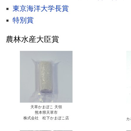
東京海洋大学長賞
特別賞
農林水産大臣賞
天草かまぼこ 天領
熊本県天草市
株式会社 松下かまぼこ店
カ