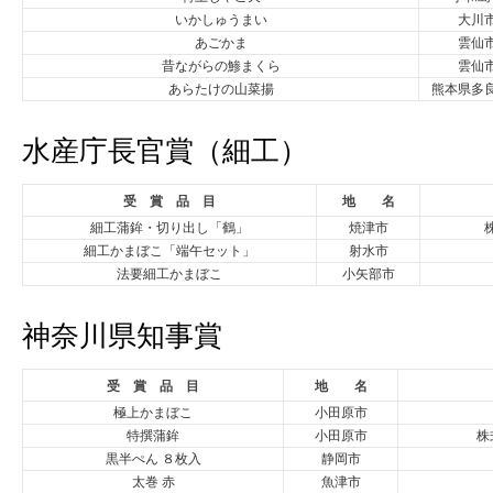
いかしゅうまい
大川
あごかま
雲仙
昔ながらの鯵まくら
雲仙
あらたけの山菜揚
熊本県多
水産庁長官賞（細工）
受 賞 品 目
地 名
細工蒲鉾・切り出し「鶴」
焼津市
細工かまぼこ「端午セット」
射水市
法要細工かまぼこ
小矢部市
神奈川県知事賞
受 賞 品 目
地 名
極上かまぼこ
小田原市
特撰蒲鉾
小田原市
株
黒半ぺん ８枚入
静岡市
太巻 赤
魚津市