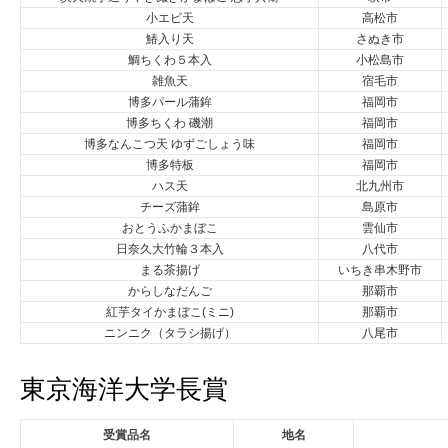
小エビ天
高松市
鰆入り天
さぬき市
鯛ちくわ５本入
小松島市
雑魚天
宿毛市
博多パール蒲鉾
福岡市
博多ちくわ 磯潮
福岡市
博多なんこつ天 ゆずごしょう味
福岡市
博多特板
福岡市
ハス天
北九州市
チーズ蒲鉾
島原市
おとうふかまぼこ
雲仙市
日奈久大竹輪３本入
八代市
まる茶揚げ
いちき串木野市
からしなだんご
那覇市
紅芋タイかまぼこ(ミニ)
那覇市
ニンニク（タラシ揚げ）
八尾市
東京海洋大学長賞
受賞品名
地名