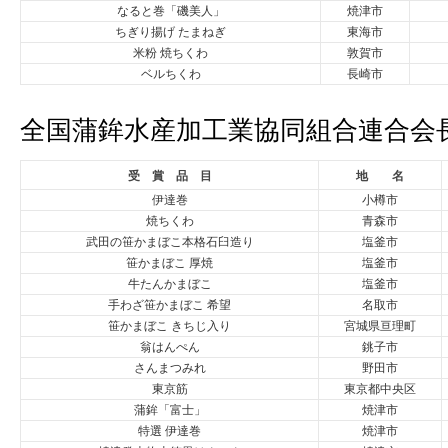
なると巻「磯美人」
焼津市
ちぎり揚げ たまねぎ
東海市
米粉 焼ちくわ
敦賀市
ベルちくわ
長崎市
全国蒲鉾水産加工業協同組合連合会
受 賞 品 目
地 名
伊達巻
小樽市
焼ちくわ
青森市
武田の笹かまぼこ本格石臼造り
塩釜市
笹かまぼこ 厚焼
塩釜市
牛たんかまぼこ
塩釜市
手わざ笹かまぼこ 希望
名取市
笹かまぼこ きちじ入り
宮城県亘理町
翁はんぺん
銚子市
さんまつみれ
野田市
東京筋
東京都中央区
蒲鉾「富士」
焼津市
特選 伊達巻
焼津市