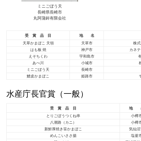
ミニごぼう天
長崎県長崎市
丸阿蒲鉾有限会社
受 賞 品 目
地 名
天草かまぼこ 天領
天草市
株式
はも板 焼
神戸市
カネテ
えそちくわ
宇和島市
あべ川
小城市
ミニごぼう天
長崎市
鱧皮かまぼこ
姫路市
水産庁長官賞（一般）
受 賞 品 目
地 
とりごぼうつくね串
小樽
八潮路（カニ）
小樽
新鮮厚焼き笹かまぼこ
気仙沼
めんこいささ揚
塩釜