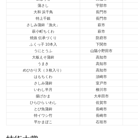
蒲さし
宇部市
大和 浜千鳥
長門市
特上千銀
長門市
さしみ蒲鉾「漁火」
萩市
萩小町ちくわ
萩市
焼抜 伝承づくり
防府市
ふくっ子 10本入
下関市
うにとうふ
山陽小野田市
大板えそ蒲鉾
高知市
うまき
高知市
めひかり天（３枚入り）
高知市
はもちくわ
須崎市
さしみ蒲鉾
室戸市
いわし半月
柳川市
揚げかま
大牟田市
ひらひら いわし
佐賀市
とび魚蒲鉾
長崎市
特イワシ竹
長崎市
平かまぼこ
石垣市