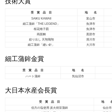
技術大賞
受 賞 品 目
地 名
SAIKU KAWAII
富山市
細工蒲鉾「THE LEGEND」
魚津市
桜花雉子図
魚津市
両面鯛
黒部市
絞り出し 天翔飛翔
滑川市
細工蒲鉾「縫い針」
大川市
細工蒲鉾金賞
受 賞 品 目
地 名
ハート蒲鉾
気仙沼市
大日本水産会長賞
受 賞 品 目
地 
伯方の塩使用 炭火焼笹蒲鉾
仙台市