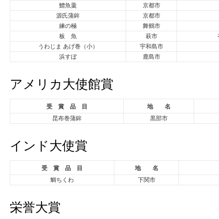
鱧魚羹
京都市
源氏蒲鉾
京都市
練の極
舞鶴市
板 魚
萩市
うわじま あげ巻（小）
宇和島市
浜すぼ
鹿島市
アメリカ大使館賞
受 賞 品 目
地 名
昆布巻蒲鉾
黒部市
インド大使賞
受 賞 品 目
地 名
鯛ちくわ
下関市
栄誉大賞