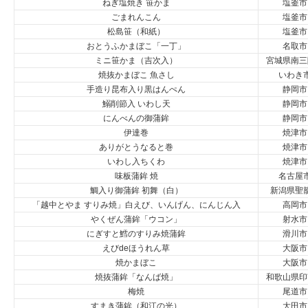
ねぎ塩焼き 笹かま
塩釜市
ごまれんこん
塩釜市
松島笹（和紙）
塩釜市
おとうふかまぼこ「一丁」
名取市
ミニ笹かま（吉次入）
宮城県南三
焼抜かまぼこ 魚さし
いわき
手造り昆布入り黒はんぺん
静岡市
鰯削節入 いわし天
静岡市
にんべんの御蒲鉾
静岡市
伊達巻
焼津市
ありがとうなると巻
焼津市
いわし入ちくわ
焼津市
味板蒲鉾 焼
名古屋
鯛入り御蒲鉾 初舞（白）
新潟県聖
「越中とやま すりみ焼」白えび、いんげん、にんじん入
高岡市
やくぜん蒲鉾「ウコン」
射水市
にぎすと鱈のすりみ焼蒲鉾
滑川市
えびdeほうれん草
大阪市
焼かまぼこ
大阪市
焼抜蒲鉾「なんば焼」
和歌山県印
梅焼
尾道市
すまき蒲鉾（和江の光）
大田市