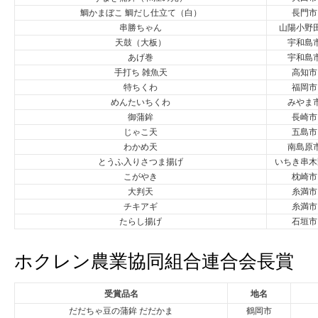
鯛かまぼこ 鯛だし仕立て（白）
長門市
串勝ちゃん
山陽小野
天鼓（大板）
宇和島
あげ巻
宇和島
手打ち 雑魚天
高知市
特ちくわ
福岡市
めんたいちくわ
みやま
御蒲鉾
長崎市
じゃこ天
五島市
わかめ天
南島原
とうふ入りさつま揚げ
いちき串木
こがやき
枕崎市
大判天
糸満市
チキアギ
糸満市
たらし揚げ
石垣市
ホクレン農業協同組合連合会長賞
受賞品名
地名
だだちゃ豆の蒲鉾 だだかま
鶴岡市