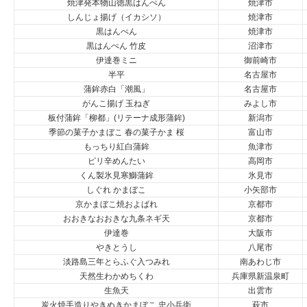
焼津発本物山徳黒はんぺん
焼津市
しんじょ揚げ（イカシソ）
焼津市
黒はんぺん
焼津市
黒はんぺん 竹皮
沼津市
伊達巻ミニ
御前崎市
半平
名古屋市
蒲鉾赤白「潮風」
名古屋市
がんこ揚げ 玉ねぎ
みよし市
板付蒲鉾「柳都」(リテーナ成形蒲鉾)
新潟市
季節の菓子かまぼこ 春の菓子かま 桜
富山市
もっちり紅白蒲鉾
魚津市
ピリ辛めんたい
高岡市
くん製氷見寒鰤蒲鉾
氷見市
しぐれ かまぼこ
小矢部市
京かまぼこ焼およばれ
京都市
おおきなおおきな九条ネギ天
京都市
伊達巻
大阪市
やきとうし
八尾市
淡路島三年とらふぐ入つみれ
南あわじ市
天然生わかめちくわ
兵庫県新温泉町
生魚天
出雲市
炭火焼手造りやきぬきかまぼこ 忠小兵衛
萩市