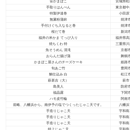
笹かまぼこ
宮城県松
手取りはんぺん
東京都中
特製伊達巻
小田原
無澱粉蒲鉾
焼津
手付けぐち入なると巻
焼津
桜だて巻
新潟
福井の米かま てっぴ入り
福井県高
焼ちくわ 特
三重県川
魚そうめん 清滝
京都
おらんだ揚げ蒲
舞鶴
かまぼこ屋さんのチーズケーキ
姫路
旬あご竹
豊岡
鯛仕込み 白
松江
萩甚吉（大）
萩市
島美人
防府
福晶露
下関
ハモ皮竹輪
阿南
前略、八幡浜から。南伊予の塩でつくったじゃこ天です。
八幡浜
手造りじゃこ天
宇和島
手造りじゃこ天
宇和島
手造りじゃこ天
宇和島
特上じゃこ天
宇和島